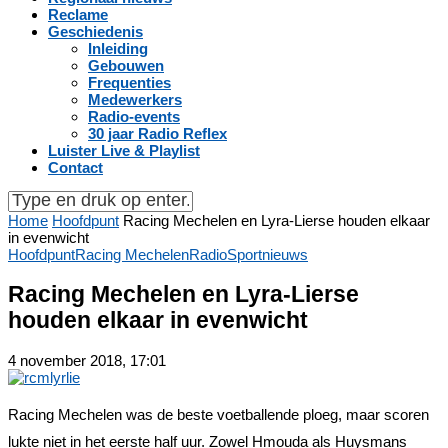
Reclame
Geschiedenis
Inleiding
Gebouwen
Frequenties
Medewerkers
Radio-events
30 jaar Radio Reflex
Luister Live & Playlist
Contact
Home
Hoofdpunt
Racing Mechelen en Lyra-Lierse houden elkaar
in evenwicht
Hoofdpunt
Racing Mechelen
Radio
Sportnieuws
Racing Mechelen en Lyra-Lierse
houden elkaar in evenwicht
4 november 2018, 17:01
Racing Mechelen was de beste voetballende ploeg, maar scoren
lukte niet in het eerste half uur. Zowel Hmouda als Huysmans