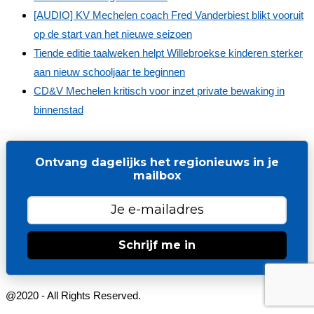
[AUDIO] KV Mechelen coach Fred Vanderbiest blikt vooruit
op de start van het nieuwe seizoen
Tiende editie taalweken helpt Willebroekse kinderen sterker
aan nieuw schooljaar te beginnen
CD&V Mechelen kritisch voor inzet private bewaking in
binnenstad
Ontvang dagelijks het regionieuws in je
mailbox
Schrijf me in
@2020 - All Rights Reserved.
Webdesign by LC Solutions