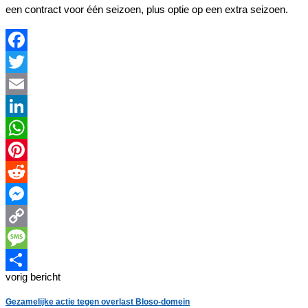
een contract voor één seizoen, plus optie op een extra seizoen.
Facebook
Twitter
Email
LinkedIn
WhatsApp
Pinterest
Reddit
Messenger
Copy
Link
Message
vorig bericht
Delen
Gezamelijke actie tegen overlast Bloso-domein