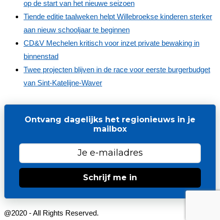
op de start van het nieuwe seizoen
Tiende editie taalweken helpt Willebroekse kinderen sterker
aan nieuw schooljaar te beginnen
CD&V Mechelen kritisch voor inzet private bewaking in
binnenstad
Twee projecten blijven in de race voor eerste burgerbudget
van Sint-Katelijne-Waver
Ontvang dagelijks het regionieuws in je
mailbox
Schrijf me in
@2020 - All Rights Reserved.
Webdesign by LC Solutions