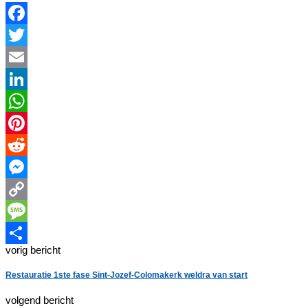
Facebook
Twitter
Email
LinkedIn
WhatsApp
Pinterest
Reddit
Messenger
Copy
Link
Message
vorig bericht
Delen
Restauratie 1ste fase Sint-Jozef-Colomakerk weldra van start
volgend bericht