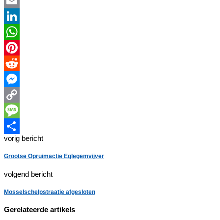
Twitter
Email
LinkedIn
WhatsApp
Pinterest
Reddit
Messenger
Copy
Link
Message
vorig bericht
Delen
Grootse Opruimactie Eglegemvijver
volgend bericht
Mosselschelpstraatje afgesloten
Gerelateerde artikels