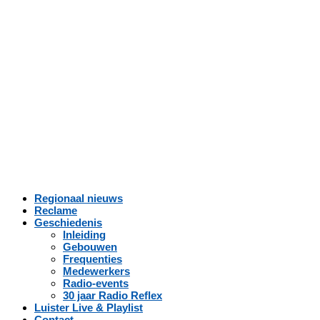
Regionaal nieuws
Reclame
Geschiedenis
Inleiding
Gebouwen
Frequenties
Medewerkers
Radio-events
30 jaar Radio Reflex
Luister Live & Playlist
Contact