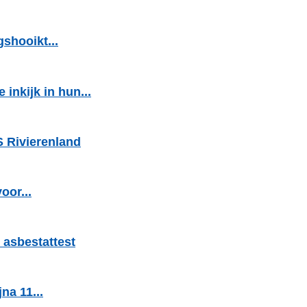
shooikt...
inkijk in hun...
S Rivierenland
oor...
 asbestattest
na 11...