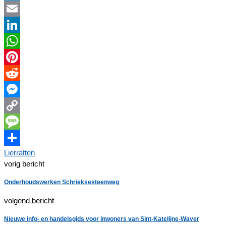
Twitter
Email
LinkedIn
WhatsApp
Pinterest
Reddit
Messenger
Copy
Link
Message
Lier
ratten
Delen
vorig bericht
Onderhoudswerken Schrieksesteenweg
volgend bericht
Nieuwe info- en handelsgids voor inwoners van Sint-Katelijne-Waver