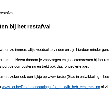
restafval
en bij het restafval
eten zo immers altijd voedsel te vinden en zijn hierdoor minder gene
edierte mee. Neem daarom je voorzorgen en gooi etensresten bij het res
stoort de compostering en trekt ook daar ongedierte aan.
n, zeker ook een kijkje op www.lier.be (Stad in ontwikkeling – Leefm
ia
www.lier.be/Productencatalogus/Ik_meld/Ik_heb_een_melding
of vi