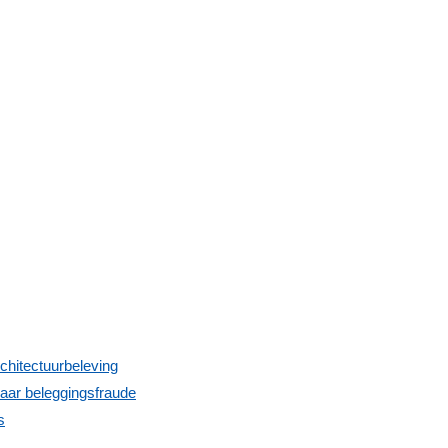
chitectuurbeleving
naar beleggingsfraude
s