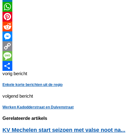
LinkedIn
WhatsApp
Pinterest
Reddit
Messenger
Copy
Link
Message
vorig bericht
Delen
Enkele korte berichten uit de regio
volgend bericht
Werken Kadodderstraat en Duivenstraat
Gerelateerde artikels
KV Mechelen start seizoen met valse noot na...