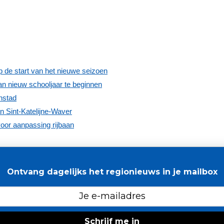
 de start van het nieuwe seizoen
aan nieuw schooljaar te beginnen
nstad
n Sint-Katelijne-Waver
 voor aanpassing rijbaan
Ontvang dagelijks het regionieuws in je mailbox
Schrijf me in