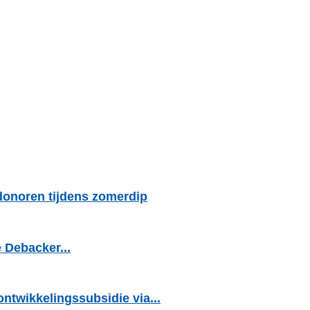
donoren tijdens zomerdip
 Debacker...
ntwikkelingssubsidie via...