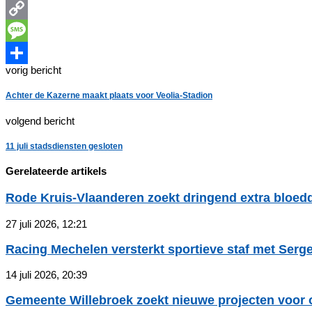
Messenger
Copy
Link
Message
vorig bericht
Delen
Achter de Kazerne maakt plaats voor Veolia-Stadion
volgend bericht
11 juli stadsdiensten gesloten
Gerelateerde artikels
Rode Kruis-Vlaanderen zoekt dringend extra bloed
27 juli 2026, 12:21
Racing Mechelen versterkt sportieve staf met Serge
14 juli 2026, 20:39
Gemeente Willebroek zoekt nieuwe projecten voor o