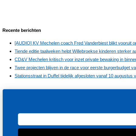
Recente berichten
[AUDIO] KV Mechelen coach Fred Vanderbiest blikt vooruit op
Tiende editie taalweken helpt Willebroekse kinderen sterker 
CD&V Mechelen kritisch voor inzet private bewaking in binne
Twee projecten blijven in de race voor eerste burgerbudget va
Stationsstraat in Duffel tijdelijk afgesloten vanaf 10 augustus