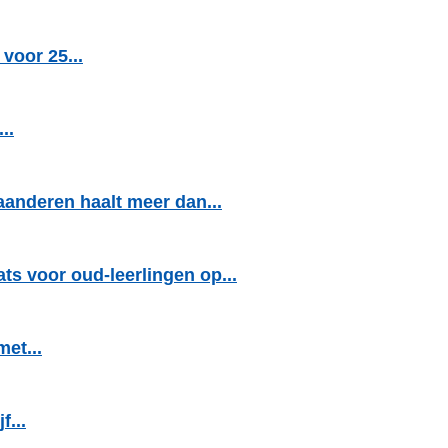
voor 25...
..
aanderen haalt meer dan...
s voor oud-leerlingen op...
et...
f...